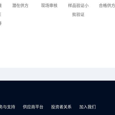
推
潜在供方
现场审核
样品验证小
合格供
采
批验证
寻
务与支持
供应商平台
投资者关系
加入我们