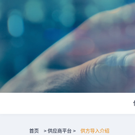
首页
>
供应商平台
>
供方导入介绍