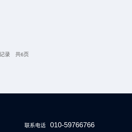
条记录
共6页
010-59766766
联系电话