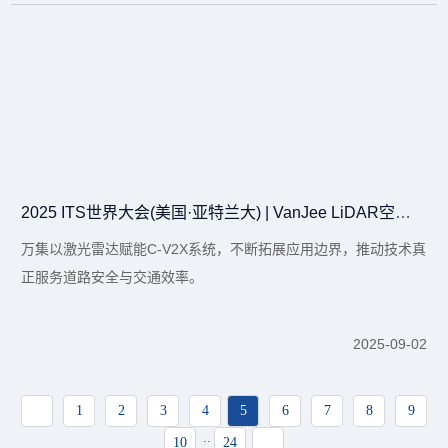
2025 ITS世界大会(美国·亚特兰大) | VanJee LiDAR空间数据如何赋能C-V2X？
万集以激光雷达赋能C-V2X系统，不断拓展应用边界，推动技术真
正服务道路安全与交通效率。
2025-09-02
1
2
3
4
5
6
7
8
9
..
10
24